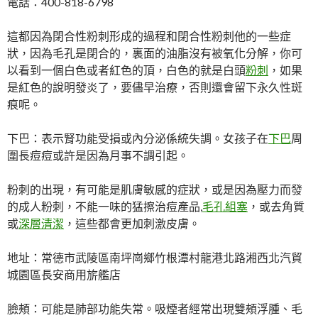
電話：400-818-6798
這都因為閉合性粉刺形成的過程和閉合性粉刺他的一些症
狀，因為毛孔是閉合的，裏面的油脂沒有被氧化分解，你可
以看到一個白色或者紅色的頂，白色的就是白頭
粉刺
，如果
是紅色的說明發炎了，要儘早治療，否則還會留下永久性斑
痕呢。
下巴：表示腎功能受損或內分泌係統失調。女孩子在
下巴
周
圍長痘痘或許是因為月事不調引起。
粉刺的出現，有可能是肌膚敏感的症狀，或是因為壓力而發
的成人粉刺，不能一味的猛擦治痘產品,
毛孔組塞
，或去角質
或
深層清潔
，這些都會更加刺激皮膚。
地址：常德市武陵區南坪崗鄉竹根潭村龍港北路湘西北汽貿
城園區長安商用旂艦店
臉頰：可能是肺部功能失常。吸煙者經常出現雙頰浮腫、毛