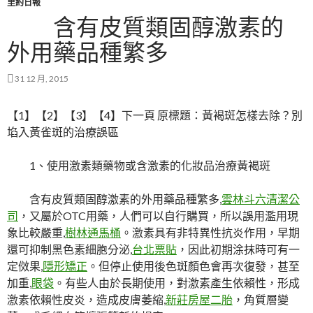
里約日報
含有皮質類固醇激素的
外用藥品種繁多
31 12 月, 2015
【1】【2】【3】【4】下一頁 原標題：黃褐斑怎樣去除？別
埳入黃雀斑的治療誤區
1、使用激素類藥物或含激素的化妝品治療黃褐斑
含有皮質類固醇激素的外用藥品種繁多,
雲林斗六清潔公
司
，又屬於OTC用藥，人們可以自行購買，所以誤用濫用現
象比較嚴重,
樹林通馬桶
。激素具有非特異性抗炎作用，早期
還可抑制黑色素細胞分泌,
台北票貼
，因此初期涂抹時可有一
定傚果,
隱形矯正
。但停止使用後色斑顏色會再次復發，甚至
加重,
眼袋
。有些人由於長期使用，對激素產生依賴性，形成
激素依賴性皮炎，造成皮膚萎縮,
新莊房屋二胎
，角質層變