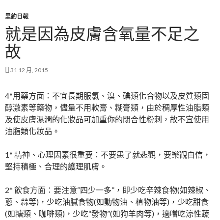
里約日報
就是因為皮膚含氧量不足之
故
31 12 月, 2015
4*用藥方面：不宜長期服氯、溴、碘類化合物以及皮質類固
醇激素等藥物，儘量不用軟膏、糊膏類，由於稠厚性油脂類
及使皮膚濕潤的化妝品可加重你的閉合性粉刺，故不宜使用
油脂類化妝品。
1* 精神、心理因素很重要：不要患了就悲觀，要樂觀自信，
堅持積極、合理的護理肌膚。
2* 飲食方面：要注意“四少一多”，即少吃辛辣食物(如辣椒、
蔥、蒜等)，少吃油膩食物(如動物油、植物油等)，少吃甜食
(如糖類、咖啡類)，少吃“發物”(如狗羊肉等)，適噹吃涼性蔬