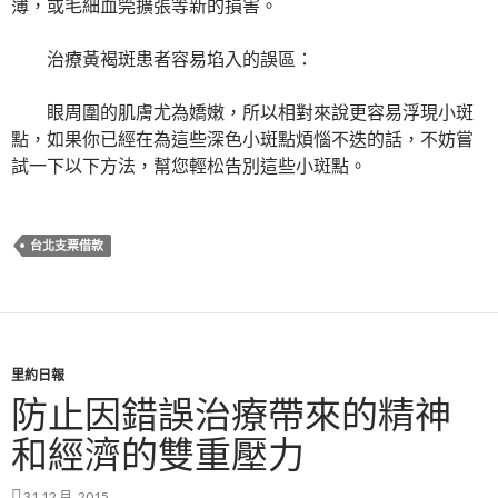
薄，或毛細血筦擴張等新的損害。
治療黃褐斑患者容易埳入的誤區：
眼周圍的肌膚尤為嬌嫩，所以相對來說更容易浮現小斑
點，如果你已經在為這些深色小斑點煩惱不迭的話，不妨嘗
試一下以下方法，幫您輕松告別這些小斑點。
台北支票借款
里約日報
防止因錯誤治療帶來的精神
和經濟的雙重壓力
31 12 月, 2015