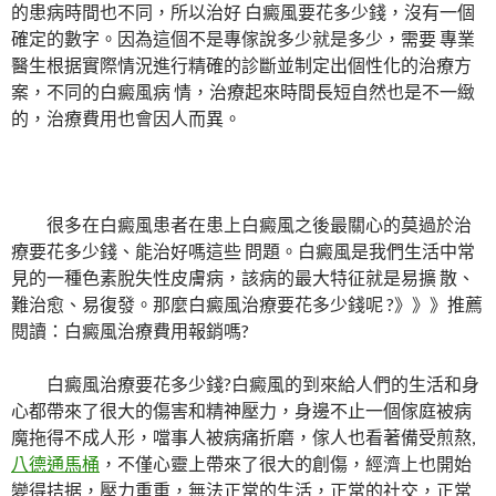
的患病時間也不同，所以治好 白癜風要花多少錢，沒有一個
確定的數字。因為這個不是專傢說多少就是多少，需要 專業
醫生根据實際情況進行精確的診斷並制定出個性化的治療方
案，不同的白癜風病 情，治療起來時間長短自然也是不一緻
的，治療費用也會因人而異。
很多在白癜風患者在患上白癜風之後最關心的莫過於治
療要花多少錢、能治好嗎這些 問題。白癜風是我們生活中常
見的一種色素脫失性皮膚病，該病的最大特征就是易擴 散、
難治愈、易復發。那麼白癜風治療要花多少錢呢 ?》》》推薦
閱讀：白癜風治療費用報銷嗎?
白癜風治療要花多少錢?白癜風的到來給人們的生活和身
心都帶來了很大的傷害和精神壓力，身邊不止一個傢庭被病
魔拖得不成人形，噹事人被病痛折磨，傢人也看著備受煎熬,
八德通馬桶
，不僅心靈上帶來了很大的創傷，經濟上也開始
變得拮据，壓力重重，無法正常的生活，正常的社交，正常