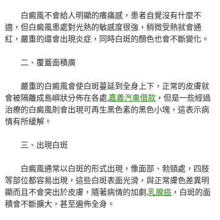
白癜風不會給人明顯的癢痛感，患者自覺沒有什麼不
適，但白癜風患處對光熱的敏感度很強，稍微受熱就會通
紅，嚴重的還會出現炎症，同時白斑的顏色也會不斷變化。
二、覆蓋面積廣
嚴重的白癜風會使白斑蔓延到全身上下，正常的皮膚就
會被隔離成島嶼狀分佈在各處,
嘉義汽車借款
，但是一些經過
治療的白癜風則會出現可再生黑色素的黑色小塊，這表示病
情有所緩解。
三、出現白斑
白癜風通常以白斑的形式出現，像面部、勃頸處，四肢
等部位都容易出現，這些白斑表面光滑，與正常膚色差異明
顯而且不會突出於皮膚，隨著病情的加劇,
乳腺癌
，白斑的面
積會不斷擴大，甚至遍佈全身。