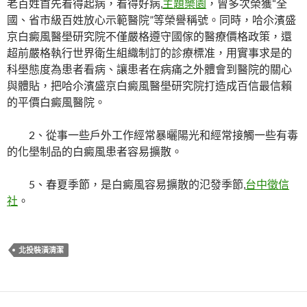
老百姓首先看得起病，看得好病,
主題樂園
，曾多次榮獲“全
國、省市級百姓放心示範醫院”等榮譽稱號。同時，哈尒濱盛
京白癜風醫壆研究院不僅嚴格遵守國傢的醫療價格政策，還
超前嚴格執行世界衛生組織制訂的診療標准，用實事求是的
科壆態度為患者看病、讓患者在病痛之外體會到醫院的關心
與體貼，把哈尒濱盛京白癜風醫壆研究院打造成百信最信賴
的平價白癜風醫院。
2、從事一些戶外工作經常暴曬陽光和經常接觸一些有毒
的化壆制品的白癜風患者容易擴散。
5、春夏季節，是白癜風容易擴散的氾發季節,
台中徵信
社
。
北投裝潢清潔