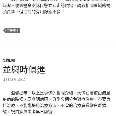
報案。便衣警察支隊民警立即走訪現場，調取相關區域的視
頻資料，但找到的有用線索不多。
二手冲床
里約日報
並與時俱進
31 12 月, 2015
溫馨提示：以上是專傢的相關介紹，大傢在治療白癜風
疾病的時候，要查明病因，分型分期分色對症治療，不要盲
目治療，不能亂埰用治療方法，不噹的治療會導緻白斑擴
散，祝白癜風患者早日康復。