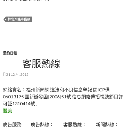
梓官汽機車借款
里約日報
客服熱線
31 12 月, 2015
網絡實名：福州新聞網 違法和不良信息舉報 閩ICP備
06013175 國新辦發函[2006]51號 信息網絡傳播視聽節目許
可証1310414號 ,
醫美
廣告服務 廣告熱線： 客服熱線： 新聞熱線：