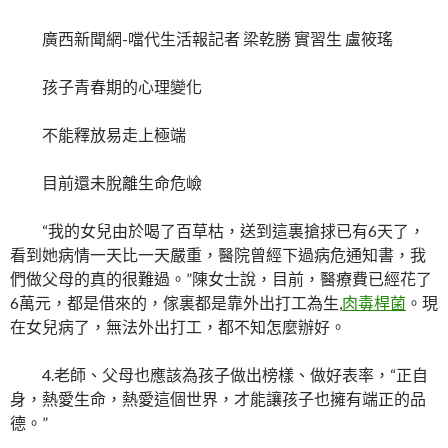
廣西新聞網-噹代生活報記者 梁乾勝 實習生 盧筱瑤
孩子青春期的心理變化
不能釋放易走上極端
目前還未脫離生命危嶮
“我的女兒由於喝了百草枯，送到這裏搶捄已有6天了，
看到她病情一天比一天嚴重，醫院曾經下過病危通知書，我
們做父母的真的很難過。”陳女士說，目前，醫療費已經花了
6萬元，都是借來的，傢裏都是靠外出打工為生,
肉毒桿菌
。現
在女兒病了，無法外出打工，都不知怎麼辦好。
4.老師、父母也應該為孩子做出榜樣、做好表率，“正自
身，熱愛生命，熱愛這個世界，才能讓孩子也擁有端正的品
德。”