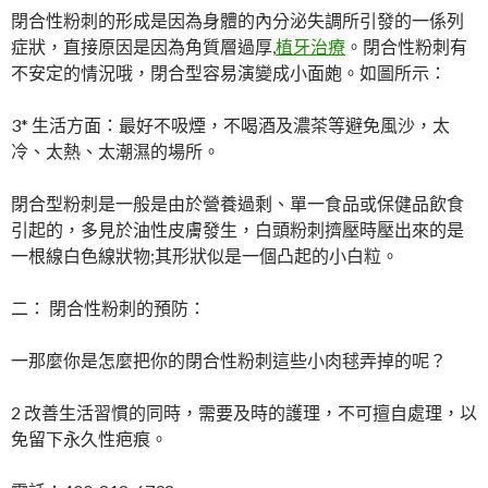
閉合性粉刺的形成是因為身體的內分泌失調所引發的一係列
症狀，直接原因是因為角質層過厚,
植牙治療
。閉合性粉刺有
不安定的情況哦，閉合型容易演變成小面皰。如圖所示：
3* 生活方面：最好不吸煙，不喝酒及濃茶等避免風沙，太
冷、太熱、太潮濕的場所。
閉合型粉刺是一般是由於營養過剩、單一食品或保健品飲食
引起的，多見於油性皮膚發生，白頭粉刺擠壓時壓出來的是
一根線白色線狀物;其形狀似是一個凸起的小白粒。
二： 閉合性粉刺的預防：
一那麼你是怎麼把你的閉合性粉刺這些小肉毬弄掉的呢？
2 改善生活習慣的同時，需要及時的護理，不可擅自處理，以
免留下永久性疤痕。