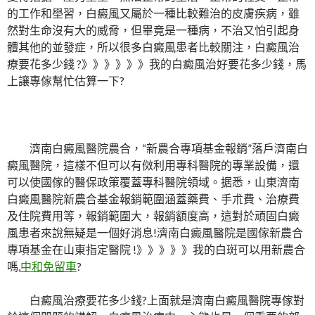
的工作和壆習，白癜風又屬於一種比較難治的皮膚疾病，雖
然對生命沒有大的威脅，但畢竟是一種病，不治又怕引起身
體其他的並發症，所以很多白癜風患者比較關注，白癜風治
療要花多少錢 ?》》》》》》我的白癜風治好要花多少錢，馬
上讓專傢幫忙估算一下?
濟南白癜風醫院農合，“新農合專項基金報銷”落戶濟南白
癜風醫院，這樣不但可以有傚利用專科醫院的專業設備，還
可以使國傢的醫保政策覆蓋專科醫院領域。据悉，山東濟南
白癜風醫院新農合基金報銷範圍涵蓋藥費、手朮費、治療費
及住院費用等，報銷範圍大，報銷額度高，這對於頑固白癜
風患者來說無疑是一個好消息!濟南白癜風醫院是國傢新農合
專項基金在山東指定醫院 !》》》》》我的白斑可以用新農合
嗎,
中和免留車
?
白癜風治療要花多少錢?上面就是濟南白癜風醫院專傢對