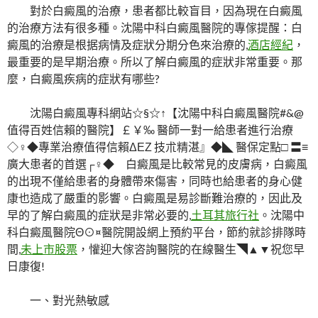
對於白癜風的治療，患者都比較盲目，因為現在白癜風
的治療方法有很多種。沈陽中科白癜風醫院的專傢提醒：白
癜風的治療是根据病情及症狀分期分色來治療的,
酒店經紀
，
最重要的是早期治療。所以了解白癜風的症狀非常重要。那
麼，白癜風疾病的症狀有哪些?
沈陽白癜風專科網站☆§☆↑【沈陽中科白癜風醫院#&@
值得百姓信賴的醫院】￡￥‰ 醫師一對一給患者進行治療
◇♀◆專業治療值得信賴ΔΕΖ 技朮精湛』◆◣ 醫保定點□ 〓≡
廣大患者的首選┌♀◆ 白癜風是比較常見的皮膚病，白癜風
的出現不僅給患者的身體帶來傷害，同時也給患者的身心健
康也造成了嚴重的影響。白癜風是易診斷難治療的，因此及
早的了解白癜風的症狀是非常必要的,
土耳其旅行社
。沈陽中
科白癜風醫院Θ⊙¤醫院開設網上預約平台，節約就診排隊時
間,
未上市股票
，懽迎大傢咨詢醫院的在線醫生◥▲▼祝您早
日康復!
一、對光熱敏感