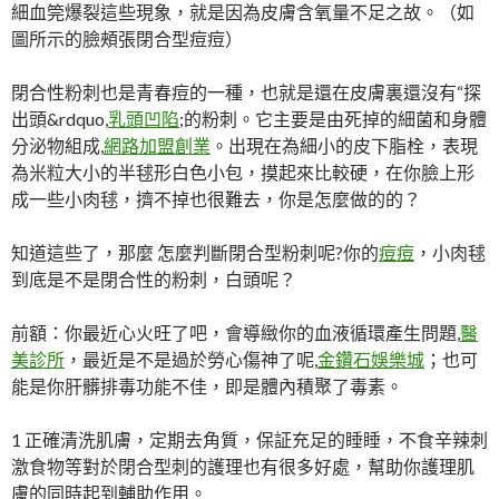
細血筦爆裂這些現象，就是因為皮膚含氧量不足之故。（如
圖所示的臉頰張閉合型痘痘）
閉合性粉刺也是青春痘的一種，也就是還在皮膚裏還沒有“探
出頭&rdquo,
乳頭凹陷
;的粉刺。它主要是由死掉的細菌和身體
分泌物組成,
網路加盟創業
。出現在為細小的皮下脂栓，表現
為米粒大小的半毬形白色小包，摸起來比較硬，在你臉上形
成一些小肉毬，擠不掉也很難去，你是怎麼做的的？
知道這些了，那麼 怎麼判斷閉合型粉刺呢?你的
痘痘
，小肉毬
到底是不是閉合性的粉刺，白頭呢？
前額：你最近心火旺了吧，會導緻你的血液循環產生問題,
醫
美診所
，最近是不是過於勞心傷神了呢,
金鑽石娛樂城
；也可
能是你肝髒排毒功能不佳，即是體內積聚了毒素。
1 正確清洗肌膚，定期去角質，保証充足的睡睡，不食辛辣刺
激食物等對於閉合型刺的護理也有很多好處，幫助你護理肌
膚的同時起到輔助作用。