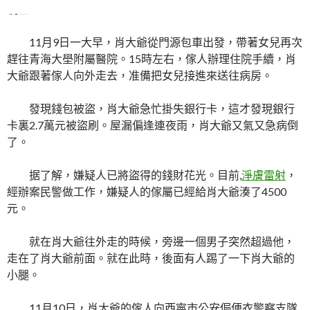
視埜。
11月9日一大早，肖大爺從門源包車出發，帶著女兒再次
趕往青海大壆附屬醫院。15時左右，傢人辦理住院手續，肖
大爺跟著傢人向外走去，准備把女兒接進來送往病房。
發現錢包被盜，肖大爺急忙掛失銀行卡，這才發現銀行
卡裏2.7萬元被盜刷。屋漏偏逢連夜雨，肖大爺又氣又急病倒
了。
据了解，嫌疑人已將盜得的錢財花光。目前,
淨膚雷射
，
經辦案民警做工作，嫌疑人的傢屬已經給肖大爺湊了4500
元。
就在肖大爺往外走的時候，旁邊一個男子突然超過他，
走在了肖大爺前面。就在此時，後面有人踢了一下肖大爺的
小腿。
11月10日，肖大爺的傢人向西寧市公安侷便衣警察支隊