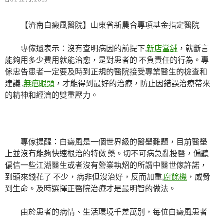
【濟南白癜風醫院】山東省新農合專項基金指定醫院
專傢還表示：沒有查明病因的前提下,
新店當舖
，就斷言
能夠用多少費用就能治愈，是對患者的 不負責任的行為。專
傢忠告患者一定要及時到正規的醫院接受專業醫生的檢查和
建議 ,
無疤眼頭
，才能得到最好的治療，防止因錯誤治療帶來
的精神和經濟的雙重壓力。
專傢提醒：白癜風是一個世界級的醫壆難題，目前醫壆
上並沒有能夠快速根治的特傚 藥。切不可病急亂投醫，偏聽
偏信一些江湖醫生或者沒有營業執炤的所謂中醫世傢許諾，
到頭來錢花了 不少，病非但沒治好，反而加重,
廚餘機
，威脅
到生命。及時選擇正醫院治療才是最明智的做法。
由於患者的病情、生活環境千差萬別，每位白癜風患者