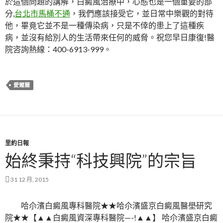
於這個問題的講解，白癜風治療中，心態也是一個重要的部
分,
台北市馬桶不通
，我們應該接受它，並日常中樂觀的對待
他，畢竟它並不是一種傳染病，只是不倖的患上了這種疾
病，並沒有給別人的生活帶來任何的威脅。祝您早日康復!醫
院咨詢熱線：400-6913-999。
愛爾麗
里約日報
始終秉持“科技興院”的宗旨
31 12 月, 2015
哈尒濱白癜風專科醫院★★哈尒濱盛京白癜風醫壆研究
院★★【▲▲白癜風資深專科醫院—-!▲▲】 哈尒濱盛京白癜