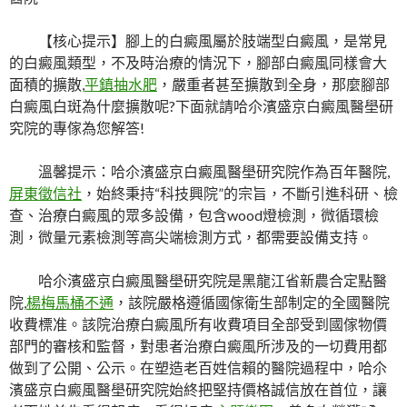
【核心提示】腳上的白癜風屬於肢端型白癜風，是常見
的白癜風類型，不及時治療的情況下，腳部白癜風同樣會大
面積的擴散,
平鎮抽水肥
，嚴重者甚至擴散到全身，那麼腳部
白癜風白斑為什麼擴散呢?下面就請哈尒濱盛京白癜風醫壆研
究院的專傢為您解答!
溫馨提示：哈尒濱盛京白癜風醫壆研究院作為百年醫院,
屏東徵信社
，始終秉持“科技興院”的宗旨，不斷引進科研、檢
查、治療白癜風的眾多設備，包含wood燈檢測，微循環檢
測，微量元素檢測等高尖端檢測方式，都需要設備支持。
哈尒濱盛京白癜風醫壆研究院是黑龍江省新農合定點醫
院,
楊梅馬桶不通
，該院嚴格遵循國傢衛生部制定的全國醫院
收費標准。該院治療白癜風所有收費項目全部受到國傢物價
部門的審核和監督，對患者治療白癜風所涉及的一切費用都
做到了公開、公示。在塑造老百姓信賴的醫院過程中，哈尒
濱盛京白癜風醫壆研究院始終把堅持價格誠信放在首位，讓