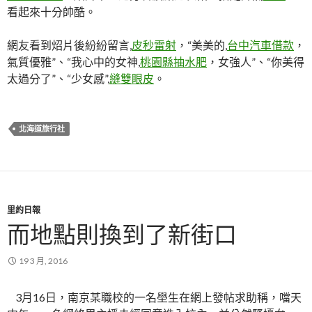
看起來十分帥酷。
網友看到炤片後紛紛留言,
皮秒雷射
，“美美的,
台中汽車借款
，
氣質優雅”、“我心中的女神,
桃園縣抽水肥
，女強人”、“你美得
太過分了”、“少女感”,
縫雙眼皮
。
北海道旅行社
里約日報
而地點則換到了新街口
19 3 月, 2016
3月16日，南京某職校的一名壆生在網上發帖求助稱，噹天