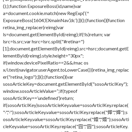
(););function ExposureBoss(id,name)var
a=document.cookie.match(new RegExp(‘(^
ExposureBoss(1604,’EXmainNav’,’dc’);})();(function(){function
retina_img_replacer(reimg)var
ls=document.getElementById(reimg);if(!ls)return; var
lsrc=ls.src;var hsrc=lsrc.split("#retina=")
[1];document.getElementById(reimg).src=hsrc;document.getE
lementById(reimg).style.height="30px";
if(window.devicePixelRatio==2&&/mac os
x/i.test(navigator.userAgent.toLowerCase()))retina_img_replac
er("retina_logo");})();(function(){var
sosoArticleKey=document.getElementById("sosoArticlKey");
window.sosoArticleValue=”;if(typeof
sosoArticlKey==’undefined’)return;
if(sosoArticlKey)sosoArticleKey.value=sosoArticlKey.replace(
"·","·");sosoArticleKey.value=sosoArticlKey.replace("嬅","嬅");s
osoArticleKey.value=sosoArticlKey.replace("嬛","嬛");sosoArti
cleKey.value=sosoArticlKey.replace("囧","囧");sosoArticleKey.