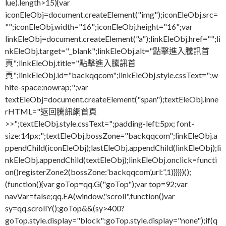
lue).length>15){var
iconEleObj=document.createElement("img");iconEleObj.src=
"";iconEleObj.width="16";iconEleObj.height="16";var
linkEleObj=document.createElement("a");linkEleObj.href="";li
nkEleObj.target="_blank";linkEleObj.alt="點擊進入騰訊首
頁";linkEleObj.title="點擊進入騰訊首
頁";linkEleObj.id="backqqcom";linkEleObj.style.cssText=";w
hite-space:nowrap;";var
textEleObj=document.createElement("span");textEleObj.inne
rHTML="返回騰訊網首頁
>>";textEleObj.style.cssText=";padding-left:5px; font-
size:14px;";textEleObj.bossZone="backqqcom";linkEleObj.a
ppendChild(iconEleObj);lastEleObj.appendChild(linkEleObj);li
nkEleObj.appendChild(textEleObj);linkEleObj.onclick=functi
on()registerZone2(bossZone:’backqqcom’,url:”,1)}}}})();
(function(){var goTop=qq.G("goTop");var top=92;var
navVar=false;qq.EA(window,"scroll",function()var
sy=qq.scrollY();goTop&&(sy>400?
goTop.style.display="block":goTop.style.display="none");if(q