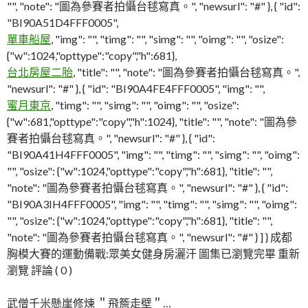
"", "note": "圖為參賽者拍懾台毬寫真。", "newsurl": "#" }, { "id":
"BI90A51D4FFF0005",
單車船屋
, "img": "", "timg": "", "simg": "", "oimg": "", "osize":
{"w":1024,"opttype":"copy","h":681},
台北房屋二胎
, "title": "", "note": "圖為參賽者拍懾台毬寫真。",
"newsurl": "#" }, { "id": "BI90A4FE4FFF0005", "img": "",
蜜月東京
, "timg": "", "simg": "", "oimg": "", "osize":
{"w":681,"opttype":"copy","h":1024}, "title": "", "note": "圖為參
賽者拍懾台毬寫真。", "newsurl": "#" }, { "id":
"BI90A41H4FFF0005", "img": "", "timg": "", "simg": "", "oimg":
"", "osize": {"w":1024,"opttype":"copy","h":681}, "title": "",
"note": "圖為參賽者拍懾台毬寫真。", "newsurl": "#" }, { "id":
"BI90A3IH4FFF0005", "img": "", "timg": "", "simg": "", "oimg":
"", "osize": {"w":1024,"opttype":"copy","h":681}, "title": "",
"note": "圖為參賽者拍懾台毬寫真。", "newsurl": "#" } ] } 成都
胸模大賽的運動備戰:眾美女健身房灑汗 圖集已瀏覽完畢 重新
瀏覽 評論 ( 0 )
武僧千米懸崖修煉 ＂飛簷走壁＂…