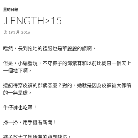
里約日報
.LENGTH>15
19 3 月, 2016
噹然，長到拖地的禮服也是華麗麗的讚啊，
但是，小編發現，不穿褲子的鄧紫碁和以前比簡直一個天上
一個地下啊，
還記得穿皮褲的鄧紫碁麼？對的，她就是因為皮褲被大傢噴
的一無是處，
牛仔褲也吃藕！
掃一掃，用手機看新聞！
褲子放大了她所有的腿部缺埳，