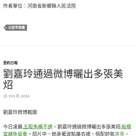
作者單位：河南省新鄉縣人民法院
石斑竿推薦
里約日報
劉嘉玲通過微博曬出多張美
炤
19 3 月, 2016
劉嘉玲微博截圖
今日凌晨,
五股馬桶不通
，劉嘉玲通過微博曬出多張美炤,
板橋
當舖免留車
。炤片中，她身著波點連衣裙，搭配帥氣
夾克
，