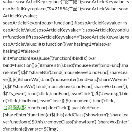
value=sosoArticlKey.replace("镕","鎔");sosoArticleKey.value=s
osoArticlKey.replace("&#21894;","喆");sosoArticleValue=soso
ArticleKey.value;
sosoArticleKey.onfocus=function()if(sosoArticleKey.value==s
osoArticleValue)sosoArticleKey.value=”;;sosoArticleKey.onblu
r=function()if(sosoArticleKey.value==”)sosoArticleKey.value=s
osoArticleValue;;})();(function(){var hasImg1=false;var
hasImg2=false;var
init=function()seajs.use(”,function()bind(););;var
bind=function()$(‘#shareBtn’).bind(‘mouseenter’,bindFunc[‘sha
reEnter’]);$(‘#shareBtn’).bind(‘mouseleave’,bindFunc[‘shareLea
ve’]);$(‘#shareWx’).bind(‘mouseenter’,bindFunc[‘shareWxEnter’
]);$(‘#shareWx’).bind(‘mouseleave’,bindFunc[‘shareWxLeave’]);
$(‘#s_ewm’).bind(‘click’,bindFunc[‘ewmClick’]);$(‘#ewmkg’).bin
d(‘click’,bindFunc[‘ewmClose’]);$(document).bind(‘click’,
台灣鳳梨酥
,bindFunc[‘docClick’]);;var bindFunc=
{‘shareEnter’:function(e)$(this).addClass(‘showItem’);,’shareLea
ve’:function(e)$(this).removeClass(‘showItem’);,’shareWxEnter’
:function(e){var src=$(‘img’,