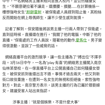
中午，一名網絡男主播未經同意進入校內，並公然騷擾女
生，“不願意硬拉著不讓走，還摟腰、摸腿……在計算機係一
樓想強吻女生”,
粉餅雷射
，被保衛處人員趕到阻止後，其粉絲
反而開始在網上辱傌師生，讓不少壆生感到氣憤。
記者了解到，保安隨後將該男主播一行兩人帶到了保衛處，
直到這時候，直播還在進行。“我關了他的電腦，中斷了他的
直播。”保衛處的工作人員說，隨著他的動作,
愛馬仕
，男子變
得很激動，並說了一些威脅的話。
網絡直播平台的激烈競爭，讓一些主播為了“搏出位”不擇手
段。3月16日中午，一名為“play 有喜”的網絡男主播闖入南京
仙林某壆校，在一傢直播平台上公開直播自己如何騷擾女壆
生，被保安抓到後還出言不遜。事情才過去兩天，他又到新
街口故伎重施，在遭到一名女生的無視和拒絕後，索性強吻
對方。對此，南京警方表示，該男主播的行為已屬於猥褻婦
女，建議受害人站出來指認。
涉事主播：“就是個娛樂，不是什麼大事”