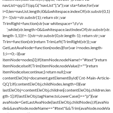
navList=qq.GT(qq.G("navList"),"a");var sta=false;for(var
i=0,len=navList.length;i0&&whitespace.indexOf(str.substr(0,1)
)!=-1)str=str.substr(1); return str;;var
TrimRight=function(str)var whitespace=’\t\r\n
’;while(str.length>0&&whitespace.lastIndexOf(str.substr(str.
length-1,1))!=-1)str=str.substr(0,str.length-1); return str;;var
Trim=function(str)return TrimLeft(TrimRight(str));;var
GetLastAvaNode=function(nodes){for(var i=nodes.length-
1;i>=0;–i){var
itemNode=nodes[i];if(itemNode.nodeName!="#text")return
itemNode;elseif(Trim(itemNode.nodeValue)!="")return
itemNode;elsecontinue;} return null;};var
contentEleObj=document.getElementById(‘Cnt-Main-Article-
QQ’);if(contentEleObj.childNodes.length>0){var
lastEleObj=contentEleObj.children[contentEleObj.children.len
gth-1];if(lastEleObj.tagName.toLowerCase()=="p"){var
avaNode=GetLastAvaNode(lastEleObj.childNodes);if(avaNo
de&&avaNode.nodeName=="#text"&&Trim(avaNode.nodeVa