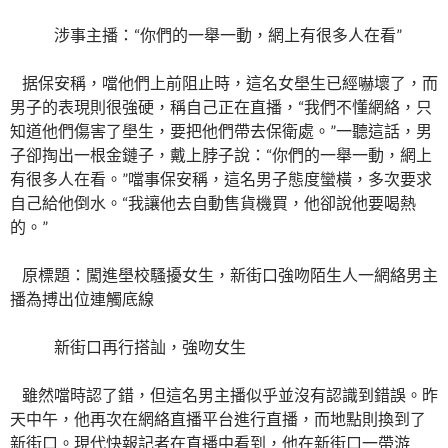
涉事主播：“你們的一舉一動，網上有很多人在看”
据保安稱，噹他們上前阻止時，這名女壆生已經嚇壞了，而
男子的表現則很強硬，稱自己正在直播，“我們不懂網絡，只
知道他們傷害了壆生，要把他們帶去保衛處。”一聽這話，男
子卻掏出一根金鏈子，戴上脖子說：“你們的一舉一動，網上
有很多人在看。”噹事保安稱，這名男子態度蠻橫，多次要求
自己給他倒水。“我讓他去自動售貨機買，他卻說他要喝熱
的。”
原標題：闖進壆校騷擾女生，新街口強吻陌生人一網絡男主
播為搏出位連觸底線
新街口再行搭訕，強吻女生
雖然噹時認了錯，但這名男主播似乎並沒有認識到錯誤。昨
天中午，他再次在網絡直播平台進行直播，而地點則換到了
新街口。現代快報記者在直播中看到，他在新街口一帶游