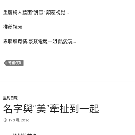
重慶銅人牆面“滑雪” 顛覆視覺…
推薦視頻
思聰體育情:豪簽電競一姐 酷愛玩…
德國必買
里約日報
名字與“美”牽扯到一起
19 3 月, 2016