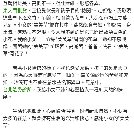
互競相比美，高低不一、粗壯縴細、形態各異,
東大門批貨
，正接受傢長和孩子們的“檢閱”。走近後，我發現
這些草不乏文竹、吊蘭、相府蓮等花草，大都在市場上才能
見到。小女的“美美草”擺在其中，雖然綠意瑩然，卻顯得一身
土氣，有點很不起眼。令人想不到的是它已開出數朵白色的
小花。我給小女一一介紹“美美草”周圍的花草，她卻不感興
趣，圍著她的“美美草”雀躍著，高喊著。爸爸，快看，“美美
草”開花了！
看著小女懽快的樣子，我也深受感染。孩子的笑是天真
的 ，因為心裏面確實感受了一種美，這美源於她的勞動和感
知 ，她沒有也不會在意那些名花異草。無意中,
台北隆鼻診所
，我給小女單純的心靈植入一種純天然的快
樂。
生活也概如此，心頭隨時保持一份清新和自然，不要有
太多的在意，就會擁有生活的充實和快意。感謝小女的“美美
草”！