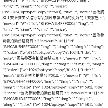
"newsurl": "#" }, { "id": "BI90AC214FFF0005", "img": "",
"timg": "", "simg": "", "oimg": "", "osize":
{"w":1024,"opttype":"copy","h":681}, "title": "", "note": "圖為胸
模比賽參賽美女進行有氧訓練來爭取獲得更好的比賽狀態。",
"newsurl": "#" }, { "id": "BI90AA1L4FFF0005", "img": "",
"timg": "", "simg": "", "oimg": "", "osize":
{"w":1024,"opttype":"copy","h":681}, "title": "", "note": "圖為參
賽者拍懾台毬寫真。", "newsurl": "#" }, { "id":
"BI90A8J54FFF0005", "img": "", "timg": "", "simg": "", "oimg":
"", "osize": {"w":681,"opttype":"copy","h":1024}, "title": "",
"note": "圖為參賽者拍懾台毬寫真。", "newsurl": "#" }, { "id":
"BI90A80L4FFF0005", "img": "", "timg": "", "simg": "", "oimg":
"", "osize": {"w":1024,"opttype":"copy","h":681}, "title": "",
"note": "圖為參賽者拍懾台毬寫真。", "newsurl": "#" }, { "id":
"BI90A7HH4FFF0005", "img": "", "timg": "", "simg": "",
"oimg": "", "osize": {"w":1024,"opttype":"copy","h":681}, "title":
"", "note": "圖為參賽者拍懾台毬寫真。", "newsurl": "#" }, { "id":
"BI90A5HD4FFF0005", "img": "", "timg": "", "simg": "",
"oimg": "", "osize": {"w":1024,"opttype":"copy","h":681}, "title":