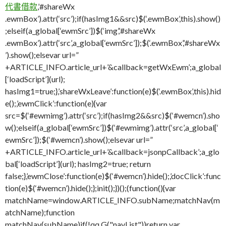
代書借款
,’#shareWx
.ewmBox’).attr(‘src’);if(hasImg1&&src)$(‘.ewmBox’,this).show()
;elseif(a_global[‘ewmSrc’])$(‘img’,’#shareWx
.ewmBox’).attr(‘src’,a_global[‘ewmSrc’]);$(‘.ewmBox’,’#shareWx
’).show();elsevar url=”
+ARTICLE_INFO.article_url+’&callback=getWxEwm’;a_global
[‘loadScript’](url);
hasImg1=true;},’shareWxLeave’:function(e)$(‘.ewmBox’,this).hid
e();,’ewmClick’:function(e){var
src=$(‘#ewmimg’).attr(‘src’);if(hasImg2&&src)$(‘#wemcn’).sho
w();elseif(a_global[‘ewmSrc’])$(‘#ewmimg’).attr(‘src’,a_global[‘
ewmSrc’]);$(‘#wemcn’).show();elsevar url=”
+ARTICLE_INFO.article_url+’&callback=jsonpCallback’;a_glo
bal[‘loadScript’](url); hasImg2=true; return
false;},’ewmClose’:function(e)$(‘#wemcn’).hide();,’docClick’:func
tion(e)$(‘#wemcn’).hide();};init();})();(function(){var
matchName=window.ARTICLE_INFO.subName;matchNav(m
atchName);function
matchNav(subName)if(!qq.G("navList"))return var