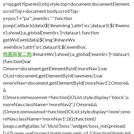
y=qq.getY(parent);obj.style.top=document.documentElement.
scrollTop+document.body.scrollTop-
y+posT+"px";,’ewmSrc’:”;function
jsonpCallback(data)$(‘#ewmimg’).attr(‘src’,data.url);$(‘#wemc
n’).show();a_global[‘ewmSrc’]=data.url; function
getWxEwm(data)$(‘img’,’#shareWx
.ewmBox’).attr(‘src’,data.url);$(‘.ewmBox’,
桃園房屋二胎
,’#shareWx’).show();a_global[‘ewmSrc’]=data.url;
(function()var
Omore=document.getElementById(‘moreNav’);var
OList=document.getElementById(‘navmenu’);var
omoreNav=document.getElementById(‘moreNav1′);Omore&
&
(Omore.onmouseover=function()OList.style.display=’block’;o
moreNav.className=’moreNav2′;) Omore&&
(Omore.onmouseout=function()OList.style.display=’none’;omo
reNav.className=’moreNav1′;))();(function()
{seajs.config(alias:’ui’:’lib/ui’,’boss’:’widget/boss_min’,preload:
[‘ui’]);seajs.use(‘project/login/oneLogin_v1.5’,function()login.init