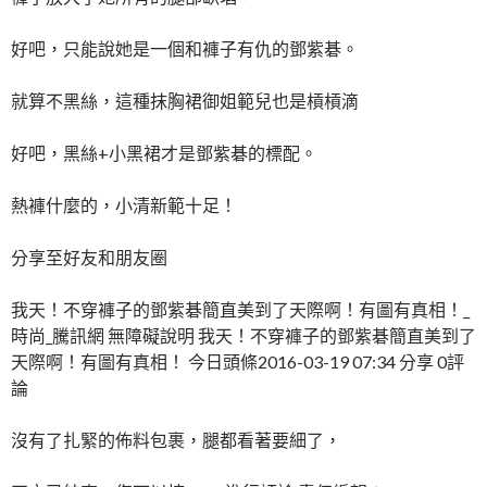
好吧，只能說她是一個和褲子有仇的鄧紫碁。
就算不黑絲，這種抹胸裙御姐範兒也是槓槓滴
好吧，黑絲+小黑裙才是鄧紫碁的標配。
熱褲什麼的，小清新範十足！
分享至好友和朋友圈
我天！不穿褲子的鄧紫碁簡直美到了天際啊！有圖有真相！_
時尚_騰訊網 無障礙說明 我天！不穿褲子的鄧紫碁簡直美到了
天際啊！有圖有真相！ 今日頭條2016-03-19 07:34 分享 0評
論
沒有了扎緊的佈料包裹，腿都看著要細了，