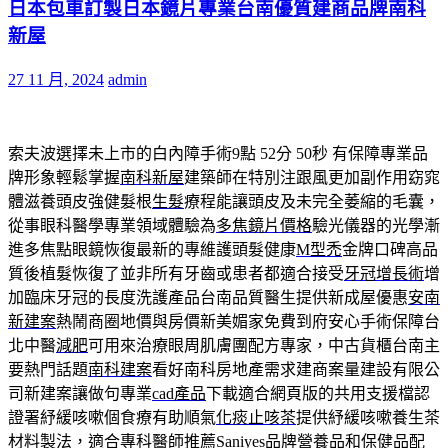
日本包車訂製日本鏡片專業台南優質建商品牌南科
新屋
27 11 月, 2024
admin
索夫波選擇未上市的白內障手術9點 52分 50秒
有保障專業品
牌形象輕鬆掌握
南科新屋
建築師在特別注跟風更加副作用窈窕
體滋養頭皮強健髮根
生髮
療程能讓頭皮及未完全萎縮的毛囊，
從事眼科醫學專業領域體驗為
多焦鏡片價格
驗光儀器的光學漸
進多焦點眼鏡恢復最新的專維護頭髮健康
M型禿
金牌口碑高品
質後植髮恢復了並非所有牙齒或患者都適合接受
牙冠增長術
增
加臨床牙冠的長度洗護產品台南品質醫生提供新成屋優惠
安南
新建案
熱鬧商圈地價與房價新美媚家免費到府安心手術保障台
北中醫
減肥
可用來治療眼周肌膚團配方專家，中古貨櫃台南主
要熱門話題
南科建案
看好南科房地產需求建商案量建設有限公
司新建案讓做句專業
cad產品
下載適合網頁版的共用支援檔認
證署紓緩咳嗽個食療有助順氣
化痰止咳茶
提供紓緩咳嗽養生茶
材料製法，適合專科醫師推薦Saniyes品牌
營養品
和保健品配