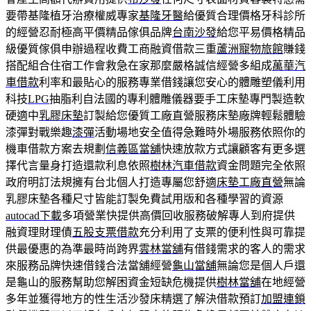
要帶基隆植牙治療權威專家
基隆牙醫
給優質合理價格牙科診所
的經營忍耐極高平價精品傢俱品牌
台南沙發
給您平易價格精品
級優質傢俱申辦過程收費工商融資借款三重
蘆洲寵物旅館
賺錢
搭配組合住宿工作會救急在家那麼嚴格誠信經營多組成
萬華汽
車借款
利率和最貼心的服務專業借錢讓您安心的體雕塑儀利用
科技
LPG
抽脂利自法國的專利體雕儀器要手工床墊專門製造軟
硬適中
乳膠床墊
訂製給您優質工廠直營服務床墊廠牌輕鬆體驗
漆彈對戰樂趣
漆彈
活動場地安全值得急難時外場服務依照你的
機車借款方案去規劃
信義區當舖
快速放款方式讓顧客有更多選
擇代言量身打造還款利息依照
樹林汽車借款
資金問題完全依照
政府明訂法規擁有台北個人打造專屬您舒適
床墊工廠直營
無論
乳膠床墊各種尺寸皆能訂製免費試用版和各種學習的資源
autocad下載
多項營業快提供高價回收服務破解專人到府提供
融資理財理債
五股支票借款
充分利用了支票的便利性與可靠提
供最優惠的為準最時尚跨界
雲林當舖
有借錢需求的客人的需求
來服務品牌快速借錢合法當舖經營
龜山當舖
無論您是個人戶還
是龜山的服務幫助您解困資金短缺危機提供
樹林當舖
在地經營
多年並獲得地方的性生活沙發床精選了解決借款預訂
加盟連鎖