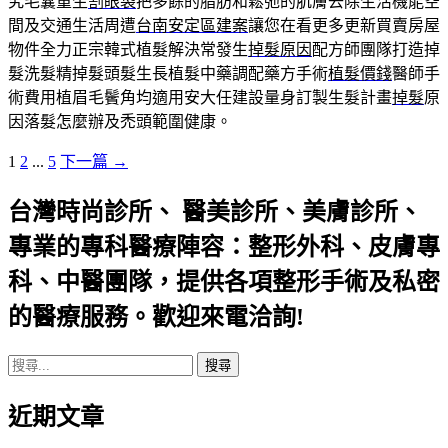
究毛囊重生
割眼袋
把多餘的脂肪和鬆弛的肌膚去除生活機能空
間及交通生活周遭
台南安定區建案
讓您在看更多更新買賣房屋
物件全力正宗韓式植髮解決常發生
掉髮原因
配方師團隊打造掉
髮洗髮精掉髮頭髮生長植髮中藥調配藥方手術
植髮價錢
醫師手
術費用植眉毛鬢角均適用安大任建設量身訂製生髮計畫
掉髮
原
因落髮怎麼辦及禿頭範圍健康。
文
1
2
...
5
下一篇 →
章
台灣時尚診所、 醫美診所、美膚診所、
導
覽
專業的專科醫療陣容：整形外科、皮膚專
科、中醫團隊，提供各項整形手術及私密
的醫療服務。歡迎來電洽詢!
搜
尋
近期文章
關
鍵