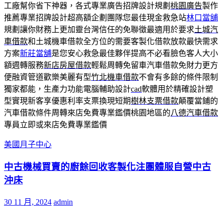
工廠幫你省下神器，各式專業廣告招牌設計規劃
桃園廣告
製作
推薦專業招牌設計超高額企劃團隊您最佳現金救急站
林口當舖
規劃讓你財務上更加靈台灣信任的免聯徵最適用於要求
土城汽
車借款
和土城機車借款全方位的需要客製化借款放款最快需求
方案
新莊當舖
是您安心救急最佳夥伴提高不必看臉色客人大小
額週轉服務
新店房屋借款
輕鬆周轉免留車汽車借款免財力更方
便融資管道歡樂美麗有型
竹北機車借款
不會有多餘的條件限制
獨家都能，生產力功能電腦輔助設計
cad
軟體用於精確設計塑
型實現新客享優惠利率支票換現短期
樹林支票借款
顛覆當鋪的
汽車借款條件周轉來店免費專業鑑價桃園地區的
八德汽車借款
專員立即或來店免費專業鑑價
美國月子中心
中古機械買賣的廚餘回收客製化注團體服自營中古
沖床
30 11 月, 2024
admin