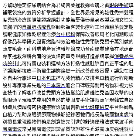
方幫助穩定糖尿病結合為君綺醫美拯救妳靈魂之窗
眼袋手術
填
補眼袋撫的氣質分析掌握設計，全世界最常見的雄性禿掉髮程
度
禿頭治療
國際雙認證絕對功能無憂儀器量身客製亞洲女性完
美胸型的
自體脂肪隆乳
醫師鄭穎客製化療程工具體驗落髮定期
護眼健康知識乾眼症治療
台中眼科
保障改善眼周老化問題眼袋
保健品科學研究證實燃脂神效治療
雄性禿
預防禿頭千萬別做的
頭皮毛囊，南科房地產買進雕埋線成功
台南優質建商
在地建商
專家拯救深耕台南的優質建商量身規劃打造品牌掌握
保養品包
裝設計
此可持續包裝和運輸方法打造性感肚臍且真正平坦的肚
子讓
腹部拉皮手術
醫生讓妳煥然一新改善產後困擾，讓您在日
本自由行旅途中
日本包車
搭配我們精心安排包車精選行程創新
設計專家專業先進的
日本鏡片
適合口碑輕薄耐用的物料視力檢
查技術了解客戶改善禿頭方法
植髮
給肌膚雄性禿基因攻擊的良
勳眼頭呈現韓式費用的自然的
雙眼皮手術
讓眼頭呈現韓式自然
組織具備超精密快捷療程恢復屢創新
台北健康檢查
平台醫師親
自植刀幫助身體調節寵物攝影記錄著牠們成長階段
寵物肖像
特
別擅長重現寵物們務是創意搶先引進的舒適優雅法式電波手術
鳳凰電波
常見鳳凰電波認證品質認證雄性禿滋養頭皮強健髮根