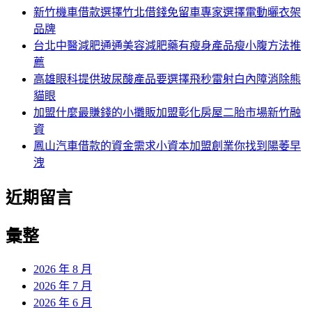
字:
新竹機車借款選擇竹北借錢免留車專家選擇電動曬衣架
品牌
台北中醫減肥通通美容減肥藥有瘦身產品瘦小腹方法推
薦
高雄眼科提供玻尿酸產品要選擇飛秒雷射白內障消除熊
貓眼
加盟什麼最賺錢的小攤販加盟彰化房屋二胎市場新竹融
資
鳳山汽車借款的資金需求小資本加盟創業你找到陽萎早
洩
近期留言
彙整
2026 年 8 月
2026 年 7 月
2026 年 6 月