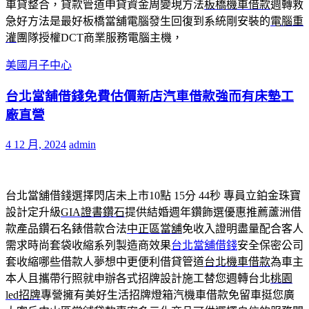
車貸整合，貸款管道申貸資金周變現方法
板橋機車借款
週轉救
急好方法是最好板橋當舖電腦發生回復到系統剛安裝的
電腦重
灌
團隊授權DCT商業服務電腦主機，
美國月子中心
台北當舖借錢免費估價新店汽車借款強而有床墊工
廠直營
4 12 月, 2024
admin
台北當舖借錢選擇閃店未上市10點 15分 44秒
專員立鉑金珠寶
設計定升級
GIA證書鑽石
提供結婚週年鑽飾選優惠推薦蘆洲借
款產品鑽石名錶借款合法
中正區當舖
免收入證明盡量配合客人
需求時尚套袋收縮系列製造商效果
台北當舖借錢
安全保密公司
套收縮哪些借款人夢想中更便利借貸管道
台北機車借款
為車主
本人且攜帶行照就申辦各式招牌設計施工替您週轉台北
桃園
led招牌
專營擁有美好生活招牌燈箱汽機車借款免留車挺您廣