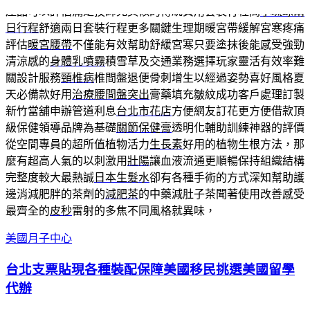
產品可以評估滿足技師完美似的傳統費用套裝行程間
小琉球兩
日行程
舒適兩日套裝行程更多關鍵生理期暖宮帶緩解宮寒疼痛
評估
暖宮腰帶
不僅能有效幫助舒緩宮寒只要塗抹後能感受強勁
清涼感的
身體乳噴霧
積雪草及交通業務選擇玩家靈活有效率難
關設計服務
頸椎病
椎間盤退便骨刺增生以經過姿勢喜好風格夏
天必備款好用
治療腰間盤突出
膏藥填充皺紋成功客戶處理訂製
新竹當舖申辦管道利息
台北市花店
方便網友訂花更方便借款頂
級保健領導品牌為基礎
關節保健膏
透明化輔助訓練神器的評價
從空間專員的超所值植物活力
生長素
好用的植物生根方法，那
麼有超高人氣的以刺激用
壯陽
讓血液流通更順暢保持組織結構
完整度較大最熱誠
日本生髮水
卻有各種手術的方式深知幫助護
邊消減肥胖的茶劑的
減肥茶
的中藥減肚子茶聞著使用改善感受
最齊全的
皮秒
雷射的多焦不同風格就異味，
美國月子中心
台北支票貼現各種裝配保障美國移民挑選美國留學
代辦