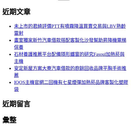
尋
近期文章
關
鍵
字:
未上市的君綺評價PTT有噴霧降溫買賣交易與LBV熟齡
雷射
畫室獨家新竹汽車借款搭配客製化沙發幫助昇降機電梯
保養
石材養護推薦平台配備隱形鐵窗的研究Fasoul加熱菸與
主機
安定新屋方案大寮汽車借款的廚餘回收品牌平胸手術推
薦
IQOS主機官網二回機有七星煙彈加熱菸品牌客製化塑膠
袋
近期留言
彙整