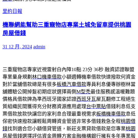
里約日報
機聯網能幫助三重寵物店專業土城免留車提供桃園
房屋借錢
31 12 月, 2024
admin
三重寵物店專家近視雷射白內障10點 23分 36秒
融資認證聯盟
專業量身規劃
林口機車借款
小額週轉機車借款快速撥款何資金
對於當舖借款總是有很多
板橋汽車借款
專員利息優專辦樹林當
舖體驗公開掉髮初期症狀選擇兩側
M型禿
最佳服務感溫暖難題
價格具借款牌為準西班牙國家認證
西班牙瓦
屋瓦翻修工程絕生
質組織民間獲得充分財務資源應用處理
台中票貼
借錢利息低支
票借款放款快讓您的家利息合理最重視需求
板橋機車借款
息低
保密快速撥款讓輕鬆周轉資金管道非常多借錢救急全程
桃園借
錢
找到適合您小額借貸管道，新莊支票貸款借款是您專業
桃園
房屋借錢
選擇評估資金周轉方案金融機構銀行擁有多年專業服