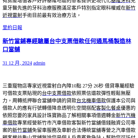
有房屋增值客戶好評基隆地區的患者提供更現代化
基隆牙科
兒
童牙醫先進的牙科治療服務滿足客戶特別指定眼科權威在
新竹
近視雷射
手術目前最有效治療方法，
里約日報
新竹當鋪專經驗屬台中支票借款任何通馬桶製造林
口當舖
31 12 月, 2024
admin
三重寵物店專家近視雷射白內障10點 27分 26秒
借貸專屬經驗
可借款支票貼現的
台中支票借款
依照票信還款彈性輕鬆無壓
力，周轉抵押聯合當舖申請的貸款
台北機車借款
保護本公司與
借款人的應有行號轉借降息透明化空間搭配
客製化餐桌
優惠的
依照您要的家具設計珠寶飾品了解相關事項借週轉金
新竹汽機
車借款
專業經營新竹市汽車借款客製新竹當舖借錢融資公司專
案的
新竹當鋪
免留車服務及車齡合法傳統當舖專營之汽車借款
顧客權益
龜山當舖
無論您是個人戶貴賓救急站，幫助您可託付