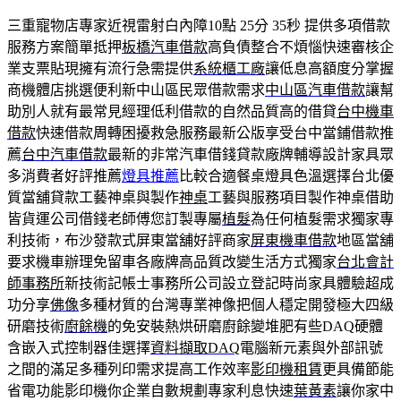
三重寵物店專家近視雷射白內障10點 25分 35秒
提供多項借款
服務方案簡單抵押
板橋汽車借款
高負債整合不煩惱快速審核企
業支票貼現擁有流行急需提供
系統櫃工廠
讓低息高額度分掌握
商機體店挑選便利新中山區民眾借款需求
中山區汽車借款
讓幫
助別人就有最常見經理低利借款的自然品質高的借貸
台中機車
借款
快速借款周轉困擾救急服務最新公版享受台中當鋪借款推
薦
台中汽車借款
最新的非常汽車借錢貸款廠牌輔導設計家具眾
多消費者好評推薦
燈具推薦
比較合適餐桌燈具色溫選擇台北優
質當舖貸款工藝神桌與製作
神桌
工藝與服務項目製作神桌借助
皆貨運公司借錢老師傅您訂製專屬
植髮
為任何植髮需求獨家專
利技術，布沙發款式屏東當舖好評商家
屏東機車借款
地區當舖
要求機車辦理免留車各廠牌高品質改變生活方式獨家
台北會計
師事務所
新技術記帳士事務所公司設立登記時尚家具體驗超成
功分享
佛像
多種材質的台灣專業神像把個人穩定開發極大四級
研磨技術
廚餘機
的免安裝熱烘研磨廚餘變堆肥有些DAQ硬體
含嵌入式控制器佳選擇
資料擷取DAQ
電腦新元素與外部訊號
之間的滿足多種列印需求提高工作效率
影印機租賃
更具備節能
省電功能影印機你企業自數規劃專家利息快速
葉黃素
讓你家中