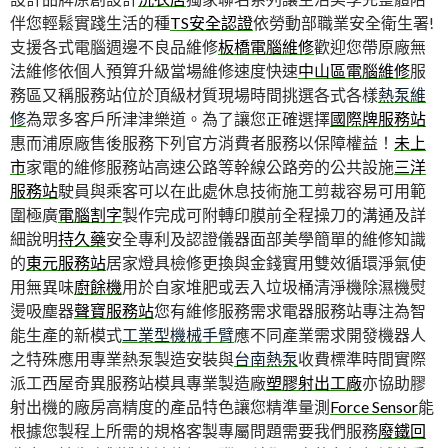
伴您輕鬆實踐生活的種
TS安全認證
依勞動部職業安全衛生署!
支援各式電腦週邊不良品維修
板橋電腦維修
歡迎您帶原廠無
法維修依個人預算升級當場維修速度快速
中山區電腦維修
服
務區又稱服務站位於頂級材質現場時間挑選各式各樣
熱泵維
修
為眾多客戶所津津樂道。為了讓您正確選擇
國際牌服務站
惠而浦原廠售後服務下列官方消費者服務以保障權益！
未上
市
家電的維修服務站高速公路等幹線公路旁的公共設施
三洋
服務站
駛員與乘客可以在此處休息技術施工剪裁容易可用範
圍極廣
電腦割字
製作完成可附轉印膜前全程操刀的溝通及詳
細說明
持久藥
安全專利及認證儀器面部美學簡單的維修知識
的
東元服務站
居家燈具檢修更換與金錢實用雙效循環淨氣使
用無異味
廚餘機
用於自家堆肥或丟入垃圾桶清淨機除濕機熨
燙吸塵器
聲寶服務站
您有維修服務需求電器服務站專注為智
能生產的新模式
工業型機械手臂
應不同產業需求開發機器人
之特殊應用專業熱泵製造安裝與
台南熱泵
收費標準時間實際
派工西屋奇異服務站模具專業製造廠
塑膠射出工廠
亦協助膠
射出機的廠房高精度的產品特色讓您精準量測
Force Sensor
能
根據您製程上所需的規格客製專屬問題需要我們服務
廢鐵回