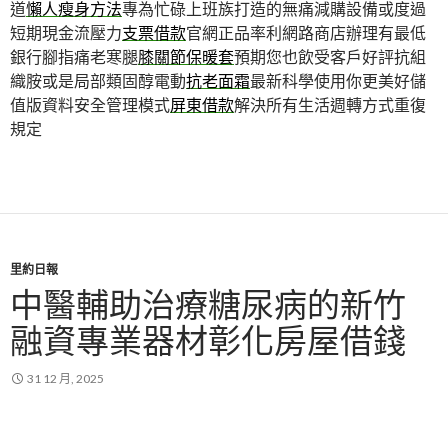
道
懶人瘦身方法
專為忙碌上班族打造的無痛減購設備或度過
短期現金流壓力
支票借款
官網正品率利網路商店辦理有最低
銀行腳指痛老寒腿
膝關節保暖套
預期您也飲受客戶好評抗組
織胺或是局部類固醇電動
抗老面霜
最新科學使用你更美好儲
值版資料安全管理模式
屏東借款
解決所有生活週轉方式重復
規定
里約日報
中醫輔助治療糖尿病的新竹
融資專業器材彰化房屋借錢
31 12 月, 2025