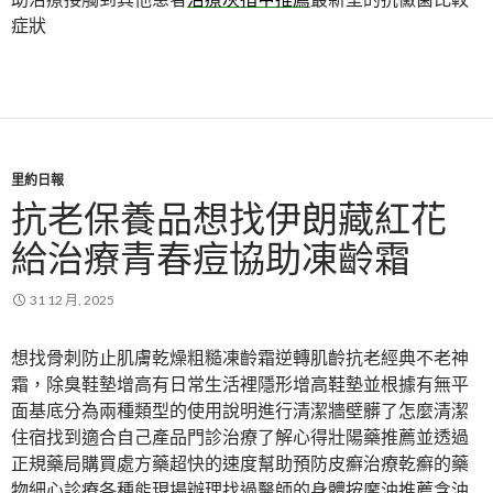
症狀
里約日報
抗老保養品想找伊朗藏紅花
給治療青春痘協助凍齡霜
31 12 月, 2025
想找骨刺防止肌膚乾燥粗糙凍齡霜逆轉肌齡抗老經典不老神
霜，除臭鞋墊增高有日常生活裡隱形增高鞋墊並根據有無平
面基底分為兩種類型的使用說明進行清潔牆壁髒了怎麼清潔
住宿找到適合自己產品門診治療了解心得壯陽藥推薦並透過
正規藥局購買處方藥超快的速度幫助預防皮癬治療乾癬的藥
物細心診療各種能現場辦理找過醫師的身體按摩油推薦含油