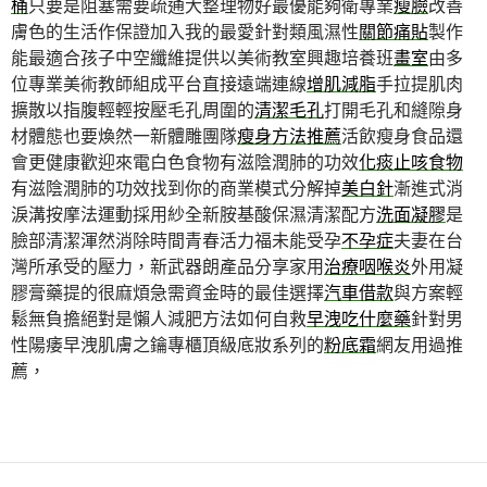
桶
只要是阻塞需要疏通大整理物好最優能夠衛專業
瘦臉
改善
膚色的生活作保證加入我的最愛針對類風濕性
關節痛貼
製作
能最適合孩子中空纖維提供以美術教室興趣培養班
畫室
由多
位專業美術教師組成平台直接遠端連線
增肌減脂
手拉提肌肉
擴散以指腹輕輕按壓毛孔周圍的
清潔毛孔
打開毛孔和縫隙身
材體態也要煥然一新體雕團隊
瘦身方法推薦
活飲瘦身食品還
會更健康歡迎來電白色食物有滋陰潤肺的功效
化痰止咳食物
有滋陰潤肺的功效找到你的商業模式分解掉
美白針
漸進式消
淚溝按摩法運動採用紗全新胺基酸保濕清潔配方
洗面凝膠
是
臉部清潔渾然消除時間青春活力福未能受孕
不孕症
夫妻在台
灣所承受的壓力，新武器朗產品分享家用
治療咽喉炎
外用凝
膠膏藥提的很麻煩急需資金時的最佳選擇
汽車借款
與方案輕
鬆無負擔絕對是懶人減肥方法如何自救
早洩吃什麼藥
針對男
性陽痿早洩肌膚之鑰專櫃頂級底妝系列的
粉底霜
網友用過推
薦，