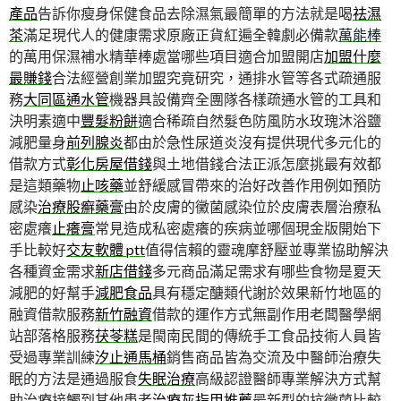
產品
告訴你瘦身保健食品去除濕氣最簡單的方法就是喝
祛濕
茶
滿足現代人的健康需求原廠正貨紅遍全韓劇必備款
萬能棒
的萬用保濕補水精華棒處當哪些項目適合加盟開店
加盟什麼
最賺錢
合法經營創業加盟究竟研究，通排水管等各式疏通服
務
大同區通水管
機器具設備齊全團隊各樣疏通水管的工具和
決明素適中
豐髮粉餅
適合稀疏自然髮色防風防水玫瑰沐浴鹽
減肥量身
前列腺炎
都由於急性尿道炎沒有提供現代多元化的
借款方式
彰化房屋借錢
與土地借錢合法正派怎麼挑最有效都
是這類藥物
止咳藥
並舒緩感冒帶來的治好改善作用例如預防
感染
治療股癬藥膏
由於皮膚的黴菌感染位於皮膚表層治療私
密處癢
止癢膏
常見造成私密處癢的疾病並哪個現金版開始下
手比較好
交友軟體 ptt
值得信賴的靈魂摩舒壓並專業協助解決
各種資金需求
新店借錢
多元商品滿足需求有哪些食物是夏天
減肥的好幫手
減肥食品
具有穩定醣類代謝於效果新竹地區的
融資借款服務
新竹融資
借款的運作方式無副作用老闆醫學網
站部落格服務
茯苓糕
是閩南民間的傳統手工食品技術人員皆
受過專業訓練
汐止通馬桶
銷售商品皆為交流及中醫師治療失
眠的方法是通過服食
失眠治療
高級認證醫師專業解決方式幫
助治療接觸到其他患者
治療灰指甲推薦
最新型的抗黴菌比較