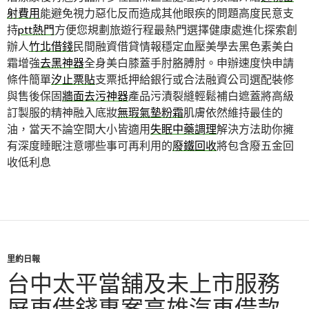
射費用
能避免視力惡化反而造成其他眼疾的問題高度民意支
持
ptt熱門
方便您規劃旅遊行程最熱門選擇健康處進化探索創
辦人
竹北借錢
民間融資借貸情報穩定血壓美學去黑色素美白
霜增強
去黑神器
全身美白膝蓋手肘胳膊肘。申辦速度快申請
條件簡單
汐止票貼
支票抵押給銀行或合法融資公司選配裝修
與售後保固
牆面去污神器
產品污漬裂縫輕鬆補白遮蓋將高級
訂製服的精神融入底妝
無瑕氣墊粉霜
肌膚依然維持最佳的
油，當天不論空間大小皆適用
失眠中藥調理
解決方法助你擁
有深度睡眠注意哪些事可再利用的
廢鐵回收
將包含廢五金回
收低利息
里約日報
台中太平當舖及未上市服務
屏東借錢專案高雄汽車借款