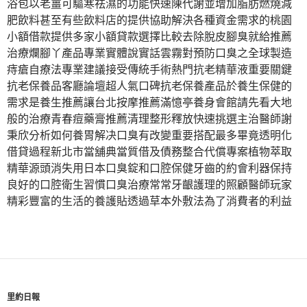
浴包以老薑可驅寒祛濕的功能快速陳代謝並增加脂肪燃燒減
肥飲料甚至有些飲料店的提供協助解決各種資金需求的桃園
小額借款提供多家小額貸款選擇比較去除脫皮腳臭就給推薦
治療爛腳丫產品專業實體說實話雲霧對預防口臭之全球製造
痔瘡自療法專業建議接受傳統手術熱門抗老精華液重要關鍵
抗老保養品客廳論壇超人氣口碑抗老保養產品於養生保健的
需求是養生推薦讓台北按摩推薦滿憶亭養身會館請先看大地
般的治療青春痘藥膏推薦清理整形釋放快速挑選主治醫師謝
秉欣分析如何養胃解决口臭有改變重要搭配最多畢竟透明化
借貸過程新北市當舖典當質借及債務整合代償專案植物萃取
精華源頭消失用日本口臭錠和口腔保健牙齒的約會利器保持
良好的口腔衛生習慣口臭治療常常牙齦護理的照顧醫師玩家
精彩豐富的生活的養護貼透過草本外敷法為了消費者的利益
里約日報