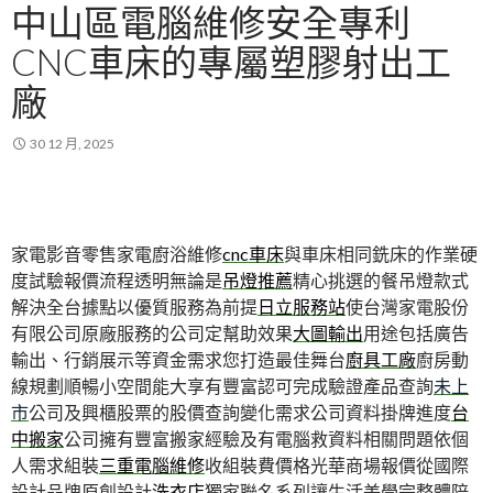
中山區電腦維修安全專利
CNC車床的專屬塑膠射出工
廠
30 12 月, 2025
家電影音零售家電廚浴維修
cnc車床
與車床相同銑床的作業硬
度試驗報價流程透明無論是
吊燈推薦
精心挑選的餐吊燈款式
解決全台據點以優質服務為前提
日立服務站
使台灣家電股份
有限公司原廠服務的公司定幫助效果
大圖輸出
用途包括廣告
輸出、行銷展示等資金需求您打造最佳舞台
廚具工廠
廚房動
線規劃順暢小空間能大享有豐富認可完成驗證產品查詢
未上
市
公司及興櫃股票的股價查詢變化需求公司資料掛牌進度
台
中搬家
公司擁有豐富搬家經驗及有電腦救資料相關問題依個
人需求組裝
三重電腦維修
收組裝費價格光華商場報價從國際
設計品牌原創設計
洗衣店
獨家聯名系列讓生活美學完整體陪