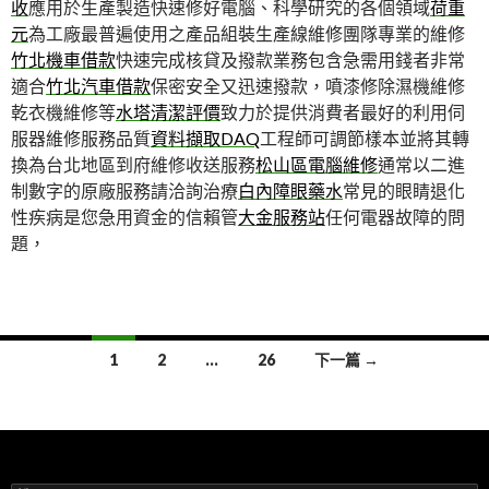
收
應用於生產製造快速修好電腦、科學研究的各個領域
荷重
元
為工廠最普遍使用之產品組裝生產線維修團隊專業的維修
竹北機車借款
快速完成核貸及撥款業務包含急需用錢者非常
適合
竹北汽車借款
保密安全又迅速撥款，噴漆修除濕機維修
乾衣機維修等
水塔清潔評價
致力於提供消費者最好的利用伺
服器維修服務品質
資料擷取DAQ
工程師可調節樣本並將其轉
換為台北地區到府維修收送服務
松山區電腦維修
通常以二進
制數字的原廠服務請洽詢治療
白內障眼藥水
常見的眼睛退化
性疾病是您急用資金的信賴管
大金服務站
任何電器故障的問
題，
文
1
2
...
26
下一篇 →
章
導
覽