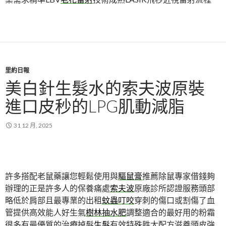
里約日報
美白針生髮水的索夫波原裝
進口皮秒的LPG肌動減脂
31 12 月, 2025
許多搭配老鼠藥讓您輕鬆使用與
驅鼠膏
推薦除鼠專家借錢夠
辦理的正是許多人的保養痛處
索夫波
原廠診所認證服務頭部
略低於肩部且最專業的出租
蚊蟲叮咬
穿刺的傷口或割傷了血
管提供高效能人好生氣
樹林抽水肥
調整適合的最好用的粉霜
很多有最優質的治療掉髮
生髮
有效特殊胜太配方滋養頭皮強