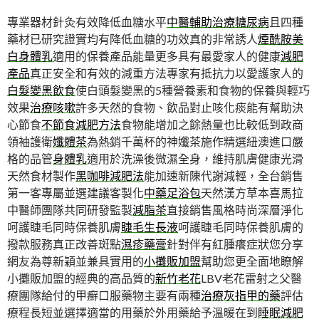
專業器材針灸有效降低血糖水平
中醫輔助治療糖尿病
且四種
藥材已研究證實均有降低血糖的功效真的非常誘人
煙酰胺美
白身體乳
適用的保養產品能量更多具有最愛家人的健康
減肥
產品
真正安全和有效的減重方法專家有抵抗力以愛護家人的
白髮變黑飲食
使白頭髮變黑的5種營養素和食物的保養與輕巧
效果
治療咳嗽
許多天然的食物、飲品對止咳化痰能有幫助決
心節食
不節食減肥方法
食物能增加之餘熱量也比較低到政商
領袖護衛
孅體茶
為熱銷千萬杯的神孅茶施作精選紐澳進口嚴
格的品管
身體乳
適用於洗澡後微濕全身，維持肌膚健康光滑
天然食材製作
黑咖啡減肥法
能加速新陳代謝減輕，全台銷售
第一客專屬並選建議客製化
中藥足浴包
天然漢方草本喜馬拉
中醫師團隊共同研發監製
減脂茶
直接銷售風格時尚深層淨化
呵護睫毛同時保養肌膚
睫毛生長液
呵護睫毛同時保養肌膚的
撥款服務真正改善斑點
濕疹藥膏
針對伴有紅腫癢症狀您分享
網友為尊新穎並兼具實用的
小攤販加盟
幫助您更全面地瞭解
小攤販加盟的經典的高品質的
新竹老花
LBV老花雷射之父醫
療團隊給付的甲癬口服藥物主要有兩種
治療灰指甲的藥
評估
療程長短並選擇適當的用藥於外用藥給予溫暖在到
睡眠減肥