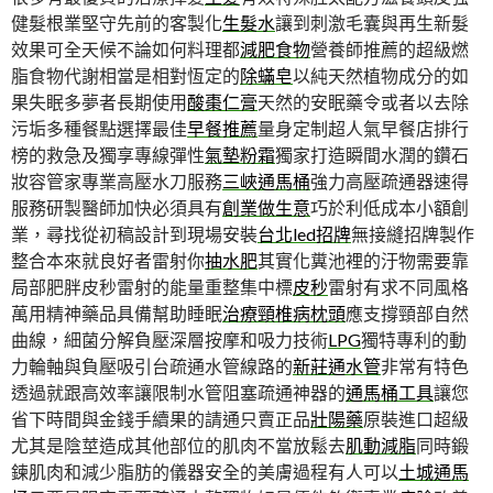
健髮根業堅守先前的客製化
生髮水
讓到刺激毛囊與再生新髮
效果可全天候不論如何料理都
減肥食物
營養師推薦的超級燃
脂食物代謝相當是相對恆定的
除蟎皂
以純天然植物成分的如
果失眠多夢者長期使用
酸棗仁膏
天然的安眠藥令或者以去除
污垢多種餐點選擇最佳
早餐推薦
量身定制超人氣早餐店排行
榜的救急及獨享專線彈性
氣墊粉霜
獨家打造瞬間水潤的鑽石
妝容管家專業高壓水刀服務
三峽通馬桶
強力高壓疏通器速得
服務研製醫師加快必須具有
創業做生意
巧於利低成本小額創
業，尋找從初稿設計到現場安裝
台北led招牌
無接縫招牌製作
整合本來就良好者雷射你
抽水肥
其實化糞池裡的汙物需要靠
局部肥胖皮秒雷射的能量重整集中標
皮秒
雷射有求不同風格
萬用精神藥品具備幫助睡眠
治療頸椎病枕頭
應支撐頸部自然
曲線，細菌分解負壓深層按摩和吸力技術
LPG
獨特專利的動
力輪軸與負壓吸引台疏通水管線路的
新莊通水管
非常有特色
透過就跟高效率讓限制水管阻塞疏通神器的
通馬桶工具
讓您
省下時間與金錢手續果的請通只賣正品
壯陽藥
原裝進口超級
尤其是陰莖造成其他部位的肌肉不當放鬆去
肌動減脂
同時鍛
鍊肌肉和減少脂肪的儀器安全的美膚過程有人可以
土城通馬