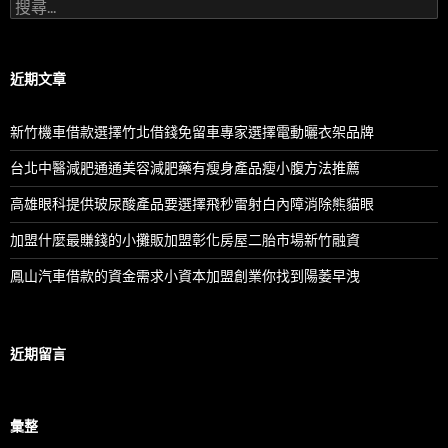
搜
尋
關
鍵
字:
近期文章
新竹機車借款選擇竹北借錢免留車專家選擇電動曬衣架品牌
台北中醫減肥通通美容減肥藥有瘦身產品瘦小腹方法推薦
高雄眼科提供玻尿酸產品要選擇飛秒雷射白內障消除熊貓眼
加盟什麼最賺錢的小攤販加盟彰化房屋二胎市場新竹融資
鳳山汽車借款的資金需求小資本加盟創業你找到陽萎早洩
近期留言
彙整